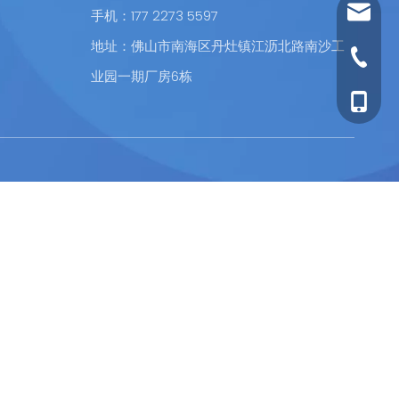
esay@e
手机：177 2273 5597
地址：佛山市南海区丹灶镇江沥北路南沙工
0757 81
业园一期厂房6栋
177 227